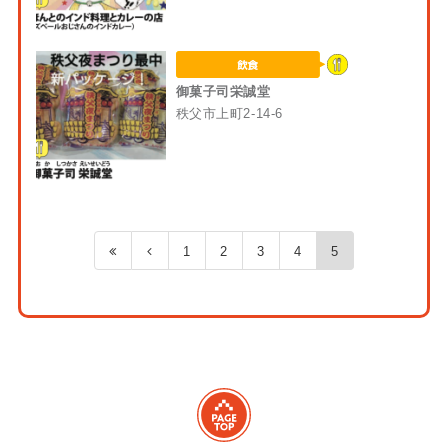
御菓子司栄誠堂
秩父市上町2-14-6
1
2
3
4
5