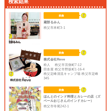
検索結果
蔵部るみん
秩父市本町3-1
株式会社Reve
粋人 秩父市宮側町7-12
田舎屋 秩父市野坂町1-16-4
秩父定峰清流キャンプ場:秩父市定峰
345
ほんとのインド料理とカレーの店（ズ
ベールおじさんのインドカレー）
秩父市寺尾242-1